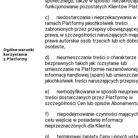
społecznego, także w sposób niezakłócaj
funkcjonowanie pozostałych Klientów Plat
c) niedostarczania i nieprzekazywania w
ramach Platformy jakichkolwiek treści
zabronionych przez przepisy obowiązujące
prawa, w szczególności naruszających ma
prawa autorskie osób trzecich lub ich dobr
osobiste;
Ogólne warunki
korzystania
d) nieumieszczania treści o charakterze
z Platformy
bezprawnych takich jak: rozsyłanie lub
umieszczanie na Platformie niezamówionej
informacji handlowej (spam) lub umieszcza
jakichkolwiek treści naruszających przepisy
e) niemodyfikowania w sposób nieupraw
treści dostarczanych przez Platformę w
szczególności Cen lub opisów Abonamentu
f) niepodejmowanie czynności mających
celu wejście w posiadanie informacji
nieprzeznaczonych dla Klienta;
g) terminowej zapłaty Ceny i innych ust