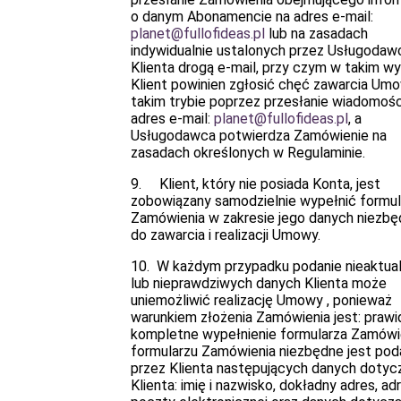
o danym Abonamencie na adres e-mail:
planet@fullofideas.pl
lub na zasadach
indywidualnie ustalonych przez Usługodawc
Klienta drogą e-mail, przy czym w takim w
Klient powinien zgłosić chęć zawarcia Um
takim trybie poprzez przesłanie wiadomośc
adres e-mail:
planet@fullofideas.pl
, a
Usługodawca potwierdza Zamówienie na
zasadach określonych w Regulaminie.
9. Klient, który nie posiada Konta, jest
zobowiązany samodzielnie wypełnić formul
Zamówienia w zakresie jego danych niezb
do zawarcia i realizacji Umowy.
10. W każdym przypadku podanie nieaktua
lub nieprawdziwych danych Klienta może
uniemożliwić realizację Umowy , ponieważ
warunkiem złożenia Zamówienia jest: prawi
kompletne wypełnienie formularza Zamówi
formularzu Zamówienia niezbędne jest pod
przez Klienta następujących danych doty
Klienta: imię i nazwisko, dokładny adres, ad