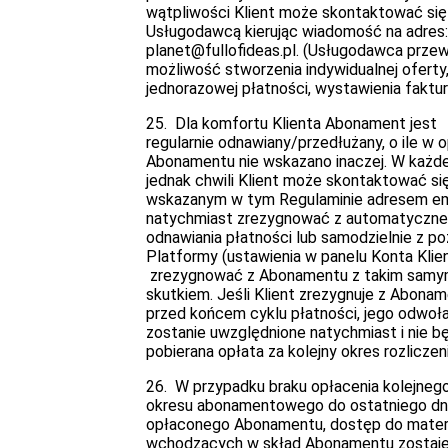
wątpliwości Klient może skontaktować się
Usługodawcą kierując wiadomość na adres:
planet@fullofideas.pl. (Usługodawca przew
możliwość stworzenia indywidualnej oferty
jednorazowej płatności, wystawienia faktur
25. Dla komfortu Klienta Abonament jest
regularnie odnawiany/przedłużany, o ile w o
Abonamentu nie wskazano inaczej. W każde
jednak chwili Klient może skontaktować si
wskazanym w tym Regulaminie adresem ema
natychmiast zrezygnować z automatyczn
odnawiania płatności lub samodzielnie z p
Platformy (ustawienia w panelu Konta Klien
zrezygnować z Abonamentu z takim sam
skutkiem. Jeśli Klient zrezygnuje z Abona
przed końcem cyklu płatności, jego odwoła
zostanie uwzględnione natychmiast i nie b
pobierana opłata za kolejny okres rozliczen
26. W przypadku braku opłacenia kolejneg
okresu abonamentowego do ostatniego dn
opłaconego Abonamentu, dostęp do mater
wchodzących w skład Abonamentu zostaj