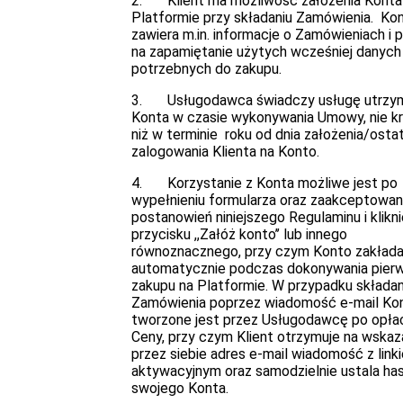
2. Klient ma możliwość założenia Konta
Platformie przy składaniu Zamówienia. Ko
zawiera m.in. informacje o Zamówieniach i 
na zapamiętanie użytych wcześniej danych
potrzebnych do zakupu.
3. Usługodawca świadczy usługę utrzy
Konta w czasie wykonywania Umowy, nie kr
niż w terminie roku od dnia założenia/osta
zalogowania Klienta na Konto.
4. Korzystanie z Konta możliwe jest po
wypełnieniu formularza oraz zaakceptowan
postanowień niniejszego Regulaminu i klikni
przycisku ,,Załóż konto’’ lub innego
równoznacznego, przy czym Konto zakłada
automatycznie podczas dokonywania pier
zakupu na Platformie. W przypadku składan
Zamówienia poprzez wiadomość e-mail Ko
tworzone jest przez Usługodawcę po opła
Ceny, przy czym Klient otrzymuje na wskaz
przez siebie adres e-mail wiadomość z link
aktywacyjnym oraz samodzielnie ustala ha
swojego Konta.