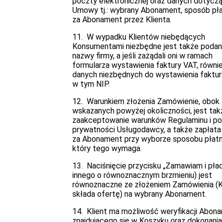
poczty elektronicznej oraz danych dotycz
Umowy tj.: wybrany Abonament, sposób pł
za Abonament przez Klienta.
11. W wypadku Klientów niebędących
Konsumentami niezbędne jest także podan
nazwy firmy, a jeśli zażądali oni w ramach
formularza wystawienia faktury VAT, równi
danych niezbędnych do wystawienia faktur
w tym NIP.
12. Warunkiem złożenia Zamówienie, obok
wskazanych powyżej okoliczności, jest tak
zaakceptowanie warunków Regulaminu i pol
prywatności Usługodawcy, a także zapłata
za Abonament przy wyborze sposobu płatn
który tego wymaga.
13. Naciśnięcie przycisku „Zamawiam i płac
innego o równoznacznym brzmieniu) jest
równoznaczne ze złożeniem Zamówienia (K
składa ofertę) na wybrany Abonament.
14. Klient ma możliwość weryfikacji Abon
znajdującego się w Koszyku oraz dokonania