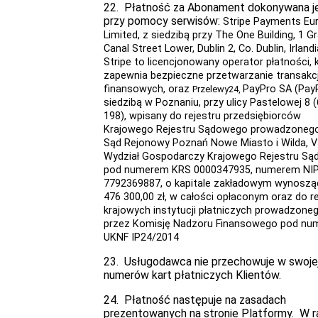
22. Płatność za Abonament dokonywana j
przy pomocy serwisów:
Stripe Payments Eu
Limited, z siedzibą przy The One Building, 1 G
Canal Street Lower, Dublin 2, Co. Dublin, Irlandi
Stripe
to licencjonowany operator płatności, 
zapewnia bezpieczne przetwarzanie transakcj
finansowych, oraz
PayPro SA (Pay
Przelewy24,
siedzibą w Poznaniu, przy ulicy Pastelowej 8 (
198), wpisany do rejestru przedsiębiorców
Krajowego Rejestru Sądowego prowadzonego
Sąd Rejonowy Poznań Nowe Miasto i Wilda, VI
Wydział Gospodarczy Krajowego Rejestru S
pod numerem KRS 0000347935, numerem NI
7792369887, o kapitale zakładowym wynosz
476 300,00 zł, w całości opłaconym oraz do re
krajowych instytucji płatniczych prowadzone
przez Komisję Nadzoru Finansowego pod n
UKNF IP24/2014
23. Usługodawca nie przechowuje w swojej
numerów kart płatniczych Klientów.
24. Płatność następuje na zasadach
prezentowanych na stronie Platformy. W r